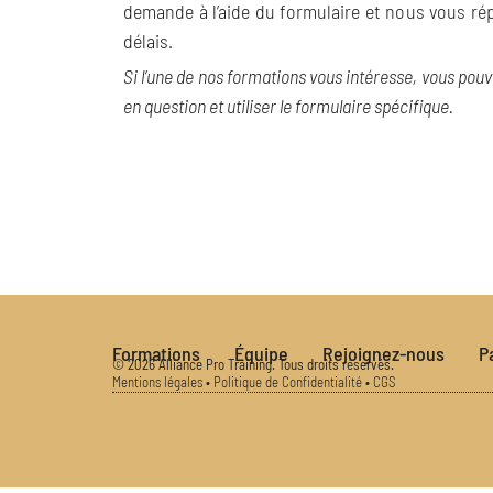
demande à l’aide du formulaire et nous vous ré
délais.
Si l’une de nos formations vous intéresse, vous pou
en question et utiliser le formulaire spécifique.
Formations
Équipe
Rejoignez-nous
P
© 2026 Alliance Pro Training. Tous droits réservés.
Mentions légales
•
Politique de Confidentialité
•
CGS