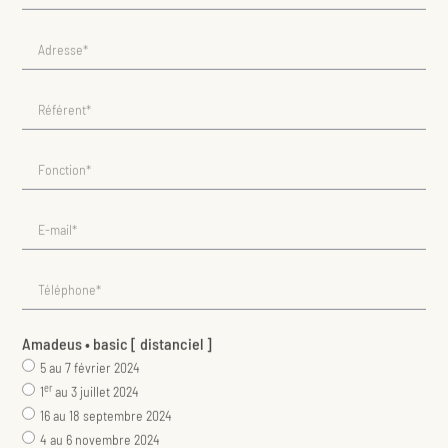
Amadeus • basic [ distanciel ]
5 au 7 février 2024
er
1
au 3 juillet 2024
16 au 18 septembre 2024
4 au 6 novembre 2024
Amadeus • basic [ présentiel ]
Paris • 22 au 24 avril 2024
Montpellier • 24 au 26 juin 2024
Paris • 9 au 11 septembre 2024
Montpellier • 14 au 16 octobre 2024
Amadeus • avancé [ distanciel ]
5 au 9 février 2024
er
1
au 5 juillet 2024
16 au 20 septembre 2024