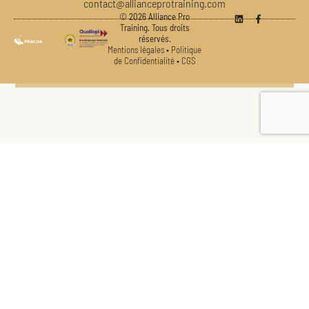
contact@allianceprotraining.com
© 2026 Alliance Pro
Training. Tous droits
réservés.
Mentions légales
•
Politique
de Confidentialité
•
CGS
Consentement aux cookies
Pour offrir les meilleures expériences, nous utilisons des technologies telles que les
cookies pour stocker et/ou accéder aux informations des appareils. Le fait de
consentir à ces technologies nous permettra de traiter des données telles que le
comportement de navigation ou les ID uniques sur ce site. Le fait de ne pas
consentir ou de retirer son consentement peut avoir un effet négatif sur certaines
caractéristiques et fonctions.
Accepter
Refuser
Formez vos agents au métier de formateur
:
Voir les préférences
CONTACTEZ-NOUS
Politique de cookies